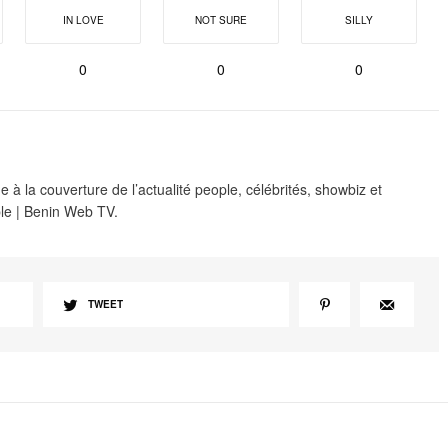
IN LOVE
NOT SURE
SILLY
0
0
0
 à la couverture de l’actualité people, célébrités, showbiz et
le | Benin Web TV.
TWEET