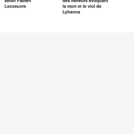
selon Fabien
des mineurs évoquant
Lecoeuvre
la mort et le viol de
Lyhanna