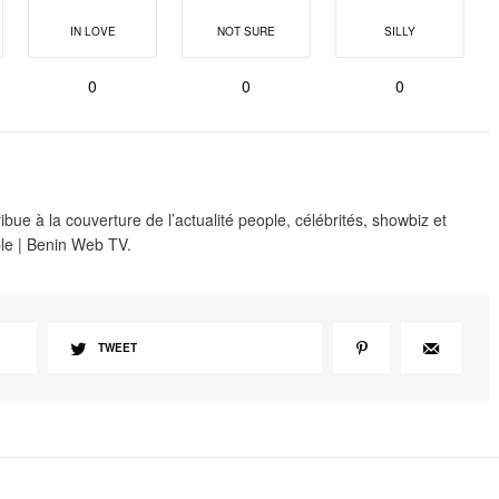
IN LOVE
NOT SURE
SILLY
0
0
0
e à la couverture de l’actualité people, célébrités, showbiz et
le | Benin Web TV.
TWEET