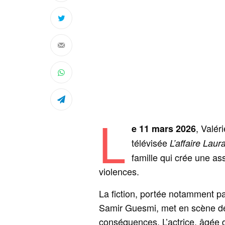
L
, Valér
e 11 mars 2026
télévisée
L’affaire Laur
famille qui crée une as
violences.
La fiction, portée notamment pa
Samir Guesmi, met en scène de
conséquences. L’actrice, âgée 