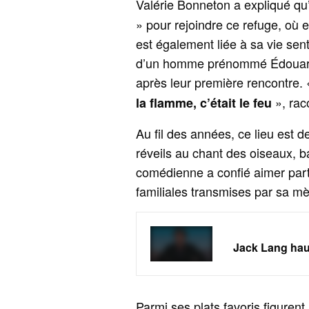
Valérie Bonneton a expliqué qu’
» pour rejoindre ce refuge, où 
est également liée à sa vie sen
d’un homme prénommé Édouard,
après leur première rencontre.
», raco
la flamme, c’était le feu
Au fil des années, ce lieu est d
réveils au chant des oiseaux, 
comédienne a confié aimer parti
familiales transmises par sa mè
Jack Lang hau
Parmi ses plats favoris figuren