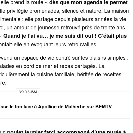
elle prend la route «
dès que mon agenda le permet
elle privilégie promenades, silence et nature. La maison
timentale : elle partage depuis plusieurs années la vie
 un amour de jeunesse retrouvé près de trente ans
 «
Quand je l’ai vu… je me suis dit ouf ! C’était plus
ntait-elle en évoquant leurs retrouvailles.
evenu un espace de vie centré sur les plaisirs simples :
balades en bord de mer et repas partagés. La
culièrement la cuisine familiale, héritée de recettes
re.
VOIR AUSSI
sse le ton face à Apolline de Malherbe sur BFMTV
t un
poulet fermier farci accompagné d’une purée à