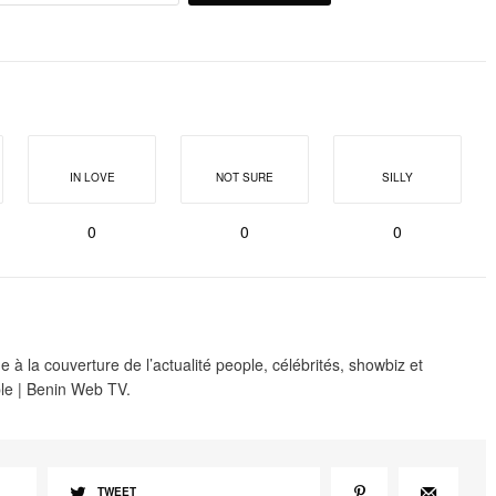
IN LOVE
NOT SURE
SILLY
0
0
0
 à la couverture de l’actualité people, célébrités, showbiz et
le | Benin Web TV.
TWEET