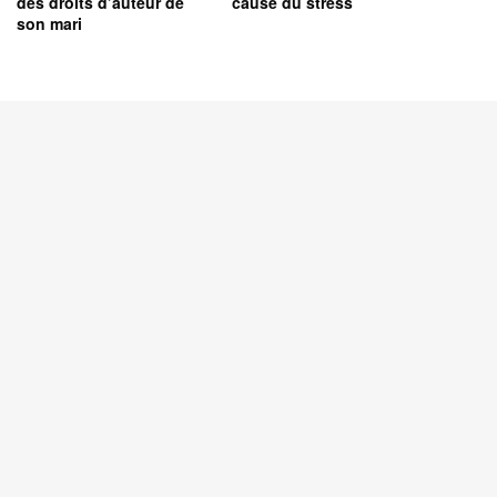
des droits d’auteur de
cause du stress
son mari