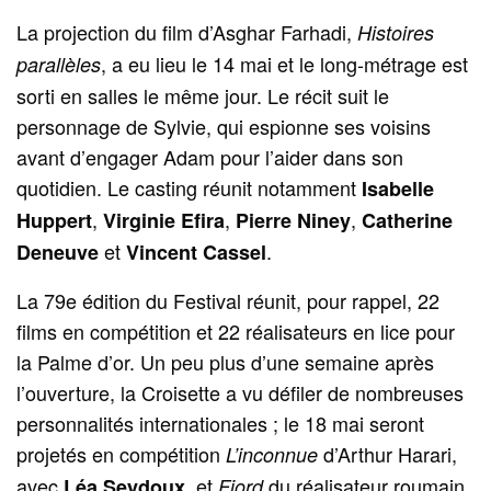
La projection du film d’Asghar Farhadi,
Histoires
, a eu lieu le 14 mai et le long-métrage est
parallèles
sorti en salles le même jour. Le récit suit le
personnage de Sylvie, qui espionne ses voisins
avant d’engager Adam pour l’aider dans son
quotidien. Le casting réunit notamment
Isabelle
,
,
,
Huppert
Virginie Efira
Pierre Niney
Catherine
et
.
Deneuve
Vincent Cassel
La 79e édition du Festival réunit, pour rappel, 22
films en compétition et 22 réalisateurs en lice pour
la Palme d’or. Un peu plus d’une semaine après
l’ouverture, la Croisette a vu défiler de nombreuses
personnalités internationales ; le 18 mai seront
projetés en compétition
d’Arthur Harari,
L’inconnue
avec
, et
du réalisateur roumain
Léa Seydoux
Fjord