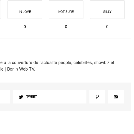
IN LOVE
NOT SURE
SILLY
0
0
0
 à la couverture de l’actualité people, célébrités, showbiz et
le | Benin Web TV.
TWEET