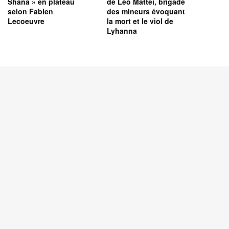
Shana » en plateau
de Léo Matteï, brigade
selon Fabien
des mineurs évoquant
Lecoeuvre
la mort et le viol de
Lyhanna