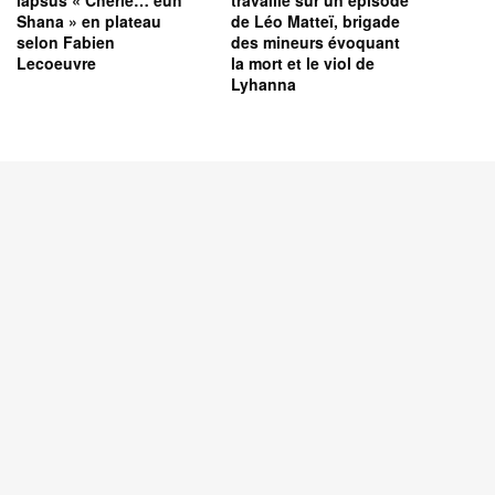
lapsus « Chérie… euh
travaille sur un épisode
Shana » en plateau
de Léo Matteï, brigade
selon Fabien
des mineurs évoquant
Lecoeuvre
la mort et le viol de
Lyhanna