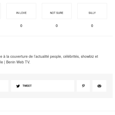
IN LOVE
NOT SURE
SILLY
0
0
0
 à la couverture de l’actualité people, célébrités, showbiz et
le | Benin Web TV.
TWEET