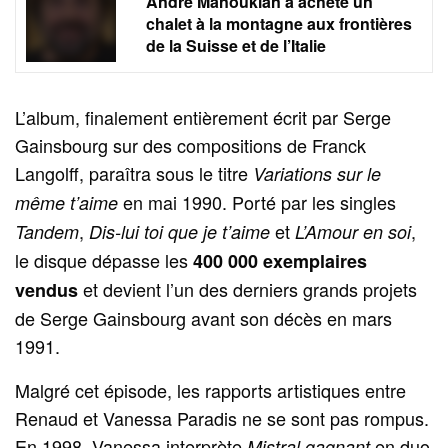
André Manoukian a acheté un
chalet à la montagne aux frontières
de la Suisse et de l’Italie
L’album, finalement entièrement écrit par Serge
Gainsbourg sur des compositions de Franck
Langolff, paraîtra sous le titre
Variations sur le
en mai 1990. Porté par les singles
même t’aime
,
et
,
Tandem
Dis‑lui toi que je t’aime
L’Amour en soi
le disque dépasse les
400 000 exemplaires
et devient l’un des derniers grands projets
vendus
de Serge Gainsbourg avant son décès en mars
1991.
Malgré cet épisode, les rapports artistiques entre
Renaud et Vanessa Paradis ne se sont pas rompus.
En 1998, Vanessa interprète
en duo
Mistral gagnant