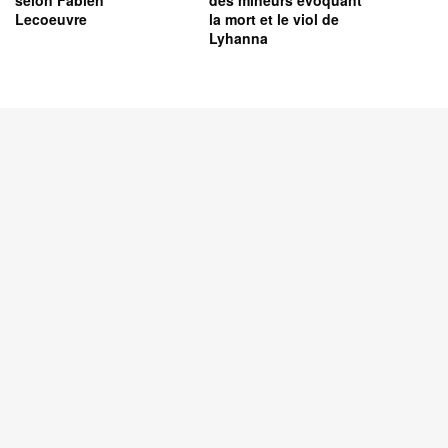
selon Fabien
des mineurs évoquant
Lecoeuvre
la mort et le viol de
Lyhanna