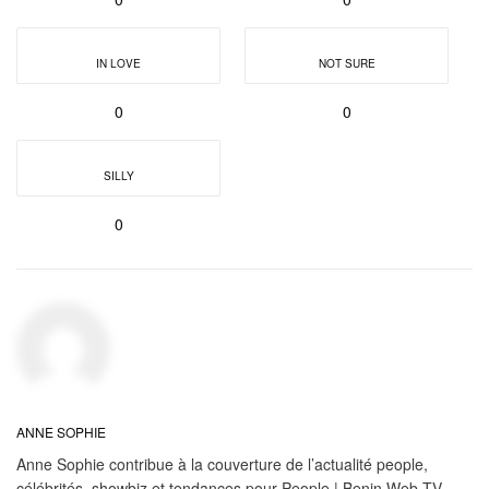
IN LOVE
NOT SURE
0
0
SILLY
0
ANNE SOPHIE
Anne Sophie contribue à la couverture de l’actualité people,
célébrités, showbiz et tendances pour People | Benin Web TV.