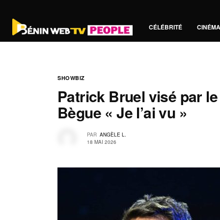
CÉLÉBRITÉ
CINÉM
SHOWBIZ
Patrick Bruel visé par l
Bègue « Je l’ai vu »
PAR
ANGÈLE L.
18 MAI 2026