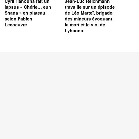
Cyril Hanouna fait un
Jean-Luc Reichmann
lapsus « Chérie… euh
travaille sur un épisode
Shana » en plateau
de Léo Matteï, brigade
selon Fabien
des mineurs évoquant
Lecoeuvre
la mort et le viol de
Lyhanna