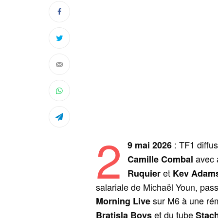
2
: TF1 diffu
9 mai 2026
avec 
Camille Combal
et
Ruquier
Kev Adam
salariale de Michaël Youn, pas
sur M6 à une rém
Morning Live
et du tube
Bratisla Boys
Stac