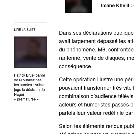
Imane Khelif :
LIRE LA SUITE
Dans ses déclarations publique
avait largement dépassé les atte
du phénomène. M6, confrontée à
(antenne, vente de disques, me
conséquence.
Patrick Bruel banni
Cette opération illustre une pé
de N’oubliez pas
les paroles : Arthur
pouvaient transformer très vite
juge la décision de
Nagui
combinaison d’audience télévis
« prématurée »
acteurs et humoristes passés p
parfois leur valeur redéfinie par
Selon les éléments rendus publi