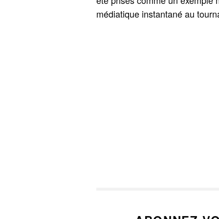
été prises comme un exemple ma
médiatique instantané au tour