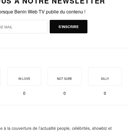
US À NOTRE NEWSLETTER
lorsque Benin Web TV publie du contenu !
S'INSCRIRE
IN LOVE
NOT SURE
SILLY
0
0
0
 à la couverture de l’actualité people, célébrités, showbiz et