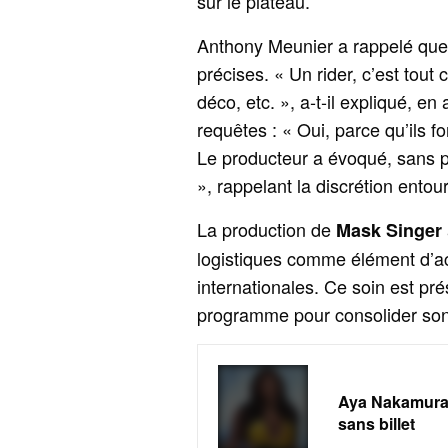
sur le plateau.
Anthony Meunier a rappelé que
précises. « Un rider, c’est tout 
déco, etc. », a‑t‑il expliqué, e
requêtes : « Oui, parce qu’ils f
Le producteur a évoqué, sans pl
», rappelant la discrétion ento
La production de
Mask Singer
logistiques comme élément d’acc
internationales. Ce soin est p
programme pour consolider son 
Aya Nakamura 
sans billet