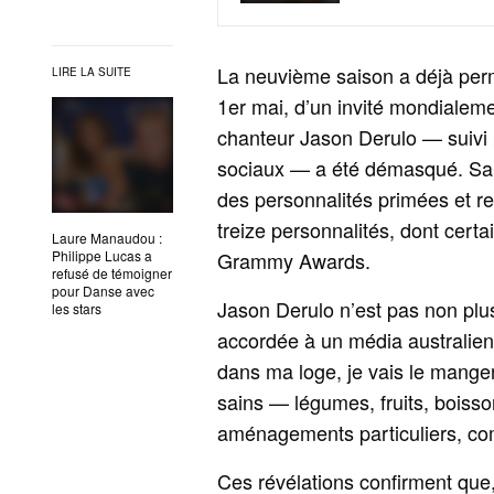
La neuvième saison a déjà perm
LIRE LA SUITE
1er mai, d’un invité mondialem
chanteur Jason Derulo — suivi 
sociaux — a été démasqué. Sa p
des personnalités primées et re
treize personnalités, dont cer
Laure Manaudou :
Philippe Lucas a
Grammy Awards.
refusé de témoigner
pour Danse avec
Jason Derulo n’est pas non plu
les stars
accordée à un média australien e
dans ma loge, je vais le manger »
sains — légumes, fruits, boisso
aménagements particuliers, co
Ces révélations confirment que