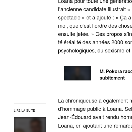
Loana pour toute une génératio
l’ancienne candidate illustrait 
spectacle » et a ajouté : « Ça a
moi, que c’est l’ordre des cho
ensuite jetée. » Ces propos s’i
téléréalité des années 2000 so
psychologiques, du sexisme et d
M. Pokora raco
subitement
La chroniqueuse a également 
d’hommage public à Loana. Selo
LIRE LA SUITE
Jean‑Édouard avait rendu hom
Loana, en ajoutant une remarqu