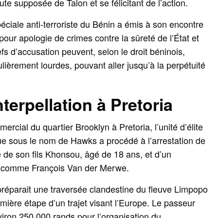
ute supposée de Talon et se félicitant de l’action.
ciale anti-terroriste du Bénin a émis à son encontre
pour apologie de crimes contre la sûreté de l’État et
efs d’accusation peuvent, selon le droit béninois,
lièrement lourdes, pouvant aller jusqu’à la perpétuité
interpellation à Pretoria
ercial du quartier Brooklyn à Pretoria, l’unité d’élite
ue sous le nom de Hawks a procédé à l’arrestation de
 de son fils Khonsou, âgé de 18 ans, et d’un
ifié comme François Van der Merwe.
 préparait une traversée clandestine du fleuve Limpopo
ière étape d’un trajet visant l’Europe. Le passeur
iron 250 000 rands pour l’organisation du