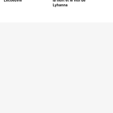
Lecoeuvre
la mort et le viol de
Lyhanna