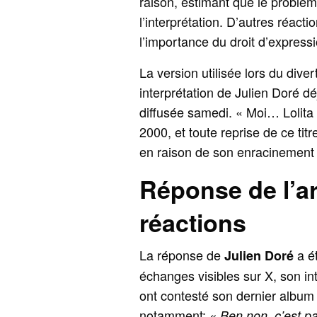
raison, estimant que le problèm
l’interprétation. D’autres réact
l’importance du droit d’expressi
La version utilisée lors du diver
interprétation de Julien Doré d
diffusée samedi. « Moi… Lolita 
2000, et toute reprise de ce ti
en raison de son enracinement 
Réponse de l’ar
réactions
La réponse de
a ét
Julien Doré
échanges visibles sur X, son in
ont contesté son dernier album 
notamment:
« Ben non, c’est pas