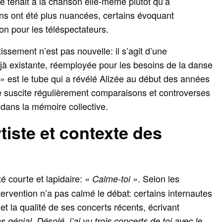
e tenait à la chanson elle‑même plutôt qu’à
ions ont été plus nuancées, certains évoquant
on pour les téléspectateurs.
tissement n’est pas nouvelle: il s’agit d’une
éjà existante, réemployée pour les besoins de la danse
» est le tube qui a révélé Alizée au début des années
tre suscite régulièrement comparaisons et controverses
dans la mémoire collective.
tiste et contexte des
é courte et lapidaire:
. Selon les
« Calme-toi »
tervention n’a pas calmé le débat: certains internautes
et la qualité de ses concerts récents, écrivant
 génial. Désolé, j’ai vu trois concerts de toi avec le