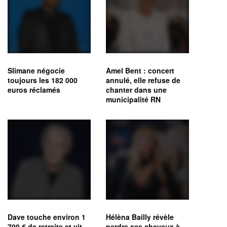
Slimane négocie
Amel Bent : concert
toujours les 182 000
annulé, elle refuse de
euros réclamés
chanter dans une
municipalité RN
Dave touche environ 1
Hélèna Bailly révèle
700 € de retraite et vit
perdre ses cheveux à