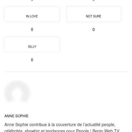
IN LOVE
NOT SURE
0
0
SILLY
0
ANNE SOPHIE
Anne Sophie contribue à la couverture de l’actualité people,
célébrités, showbiz et tendances pour People | Benin Web TV.