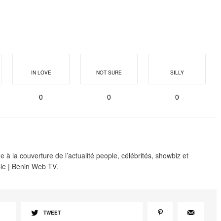
IN LOVE
NOT SURE
SILLY
0
0
0
 à la couverture de l’actualité people, célébrités, showbiz et
le | Benin Web TV.
TWEET