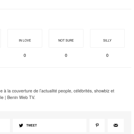
IN LOVE
NOT SURE
SILLY
0
0
0
 à la couverture de l’actualité people, célébrités, showbiz et
le | Benin Web TV.
TWEET