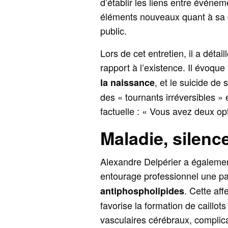
d’établir les liens entre événe
éléments nouveaux quant à sa c
public.
Lors de cet entretien, il a déta
rapport à l’existence. Il évoque
, et le suicide de
la naissance
des « tournants irréversibles »
factuelle : « Vous avez deux opt
Maladie, silenc
Alexandre Delpérier a égalemen
entourage professionnel une pa
. Cette af
antiphospholipides
favorise la formation de caillo
vasculaires cérébraux, complic