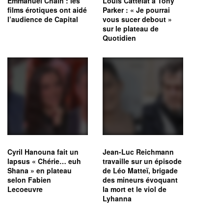
Emmanuel Chain : les
Louis Cattelat à Tony
films érotiques ont aidé
Parker : « Je pourrai
l’audience de Capital
vous sucer debout »
sur le plateau de
Quotidien
Cyril Hanouna fait un
Jean-Luc Reichmann
lapsus « Chérie… euh
travaille sur un épisode
Shana » en plateau
de Léo Matteï, brigade
selon Fabien
des mineurs évoquant
Lecoeuvre
la mort et le viol de
Lyhanna