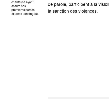
chanteuse ayant
de parole, participent à la visib
assuré ses
premières parties
la sanction des violences.
exprime son dégoût