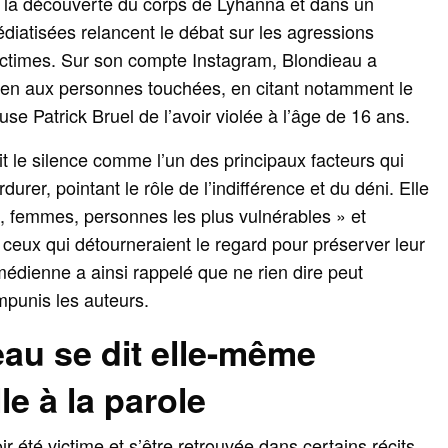
s la découverte du corps de Lyhanna et dans un
édiatisées relancent le débat sur les agressions
victimes. Sur son compte Instagram, Blondieau a
ien aux personnes touchées, en citant notamment le
se Patrick Bruel de l’avoir violée à l’âge de 16 ans.
it le silence comme l’un des principaux facteurs qui
urer, pointant le rôle de l’indifférence et du déni. Elle
s, femmes, personnes les plus vulnérables » et
ux qui détourneraient le regard pour préserver leur
omédienne a ainsi rappelé que ne rien dire peut
impunis les auteurs.
au se dit elle-même
le à la parole
r été victime et s’être retrouvée dans certains récits