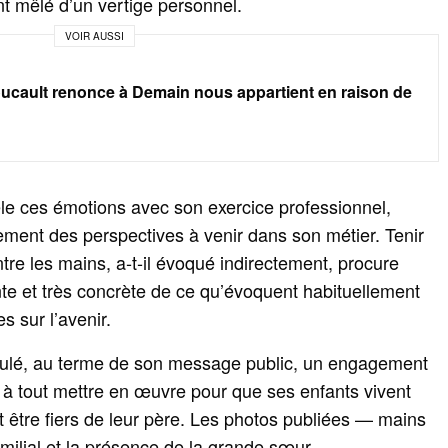
 mêlé d’un vertige personnel.
VOIR AUSSI
oucault renonce à Demain nous appartient en raison de
èle ces émotions avec son exercice professionnel,
nnement des perspectives à venir dans son métier. Tenir
tre les mains, a‑t‑il évoqué indirectement, procure
nte et très concrète de ce qu’évoquent habituellement
s sur l’avenir.
ulé, au terme de son message public, un engagement
r à tout mettre en œuvre pour que ses enfants vivent
t être fiers de leur père. Les photos publiées — mains
amilial et la présence de la grande sœur —