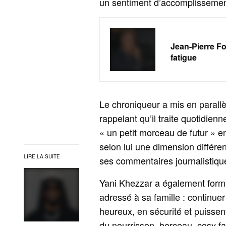
un sentiment d’accomplissement
Jean-Pierre F
fatigue
Le chroniqueur a mis en parall
rappelant qu’il traite quotidie
« un petit morceau de futur » en
selon lui une dimension différe
LIRE LA SUITE
ses commentaires journalistique
Yani Khezzar a également form
adressé à sa famille : continue
heureux, en sécurité et puissen
du nourrisson, berceau, cosy f