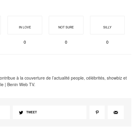
IN LOVE
NOT SURE
SILLY
0
0
0
ribue à la couverture de l’actualité people, célébrités, showbiz et
le | Benin Web TV.
TWEET