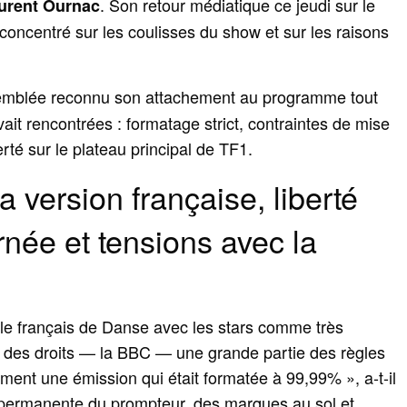
. Son retour médiatique ce jeudi sur le
urent Ournac
concentré sur les coulisses du show et sur les raisons
d’emblée reconnu son attachement au programme tout
 avait rencontrées : formatage strict, contraintes de mise
rté sur le plateau principal de TF1.
la version française, liberté
rnée et tensions avec la
èle français de Danse avec les stars comme très
 des droits — la BBC — une grande partie des règles
iment une émission qui était formatée à 99,99% », a-t-il
 permanente du prompteur, des marques au sol et