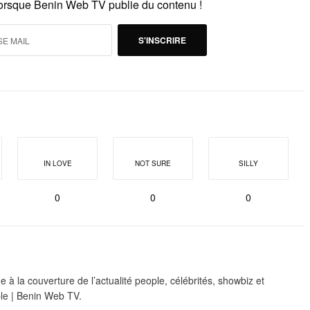
lorsque Benin Web TV publie du contenu !
S'INSCRIRE
IN LOVE
NOT SURE
SILLY
0
0
0
 à la couverture de l’actualité people, célébrités, showbiz et
le | Benin Web TV.