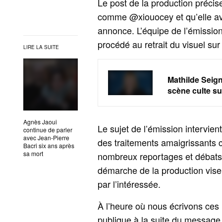
Le post de la production précis
comme @xiouocey et qu’elle ava
annonce. L’équipe de l’émission 
procédé au retrait du visuel su
LIRE LA SUITE
Mathilde Seign
scène culte su
Agnès Jaoui
Le sujet de l’émission intervie
continue de parler
avec Jean‑Pierre
des traitements amaigrissants c
Bacri six ans après
sa mort
nombreux reportages et débats 
démarche de la production vise 
par l’intéressée.
À l’heure où nous écrivons ces 
publique à la suite du message