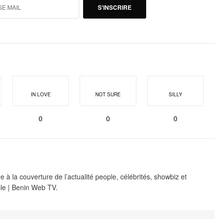
S'INSCRIRE
IN LOVE
NOT SURE
SILLY
0
0
0
 à la couverture de l’actualité people, célébrités, showbiz et
le | Benin Web TV.