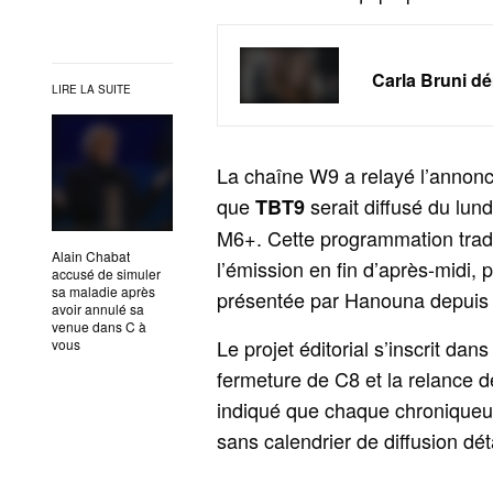
Carla Bruni d
LIRE LA SUITE
La chaîne W9 a relayé l’annonce
que
serait diffusé du lun
TBT9
M6+. Cette programmation tradu
Alain Chabat
l’émission en fin d’après-midi,
accusé de simuler
sa maladie après
présentée par Hanouna depuis 
avoir annulé sa
venue dans C à
Le projet éditorial s’inscrit da
vous
fermeture de C8 et la relance 
indiqué que chaque chroniqueur
sans calendrier de diffusion déta