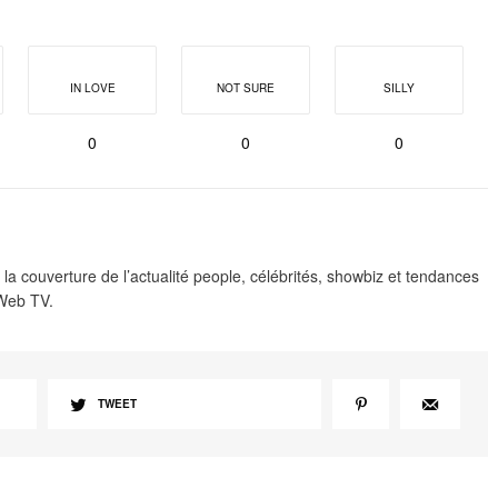
IN LOVE
NOT SURE
SILLY
0
0
0
 la couverture de l’actualité people, célébrités, showbiz et tendances
 Web TV.
TWEET