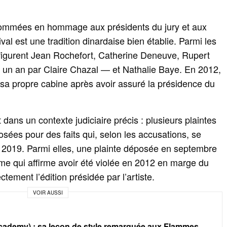
nommées en hommage aux présidents du jury et aux
ival est une tradition dinardaise bien établie. Parmi les
 figurent Jean Rochefort, Catherine Deneuve, Rupert
 un an par Claire Chazal — et Nathalie Baye. En 2012,
u sa propre cabine après avoir assuré la présidence du
t dans un contexte judiciaire précis : plusieurs plaintes
osées pour des faits qui, selon les accusations, se
t 2019. Parmi elles, une plainte déposée en septembre
e qui affirme avoir été violée en 2012 en marge du
ctement l’édition présidée par l’artiste.
VOIR AUSSI
cademy) : sa leçon de style remarquée aux Flammes