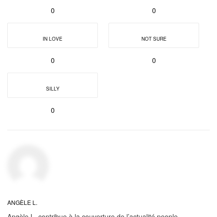
0
0
IN LOVE
NOT SURE
0
0
SILLY
0
ANGÈLE L.
Angèle L. contribue à la couverture de l’actualité people,