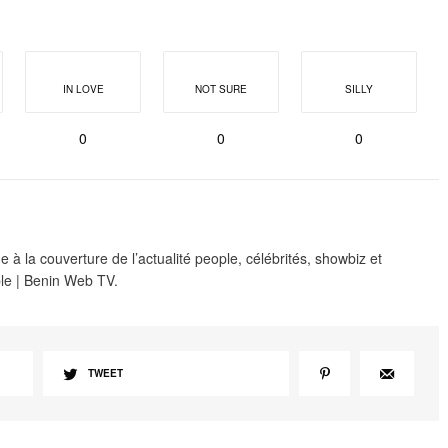
IN LOVE
NOT SURE
SILLY
0
0
0
 à la couverture de l’actualité people, célébrités, showbiz et
le | Benin Web TV.
TWEET