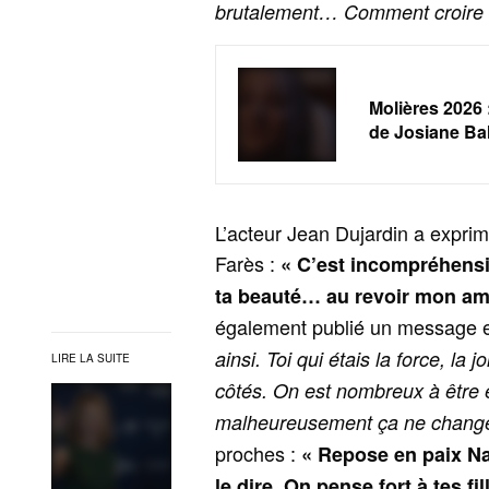
brutalement… Comment croire q
Molières 2026 
de Josiane Ba
L’acteur Jean Dujardin a exprim
Farès :
« C’est incompréhensib
ta beauté… au revoir mon am
également publié un message e
ainsi. Toi qui étais la force, la 
LIRE LA SUITE
côtés. On est nombreux à être e
malheureusement ça ne change
proches :
« Repose en paix Na
le dire. On pense fort à tes fil