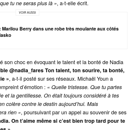
, a‑t‑elle écrit.
ue tu ne seras plus là »
VOIR AUSSI
: Marilou Berry dans une robe très moulante aux côtés
lasko
é son choc en évoquant le talent et la bonté de Nadia
le @nadia_fares Ton talent, ton sourire, ta bonté,
, a‑t‑il posté sur ses réseaux. Michaël Youn a
ie »
mpreint d’émotion :
« Quelle tristesse. Que tu partes
joie et la gentillesse. On était toujours considéré à tes
n colère contre le destin aujourd’hui. Mais
, poursuivant par un appel au souvenir de ses
ra rien »
dia. On t’aime même si c’est bien trop tard pour te
.
les »