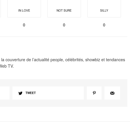
IN LOVE
NOT SURE
SILLY
0
0
0
 la couverture de l’actualité people, célébrités, showbiz et tendances
 Web TV.
TWEET