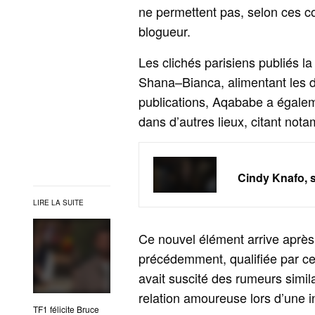
ne permettent pas, selon ces co
blogueur.
Les clichés parisiens publiés l
Shana–Bianca, alimentant les d
publications, Aqababe a égale
dans d’autres lieux, citant not
Cindy Knafo, 
LIRE LA SUITE
Ce nouvel élément arrive après
précédemment, qualifiée par cer
avait suscité des rumeurs simil
relation amoureuse lors d’une i
TF1 félicite Bruce