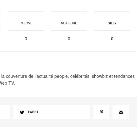
IN LOVE
NOT SURE
SILLY
0
0
0
 la couverture de l’actualité people, célébrités, showbiz et tendances
 Web TV.
TWEET